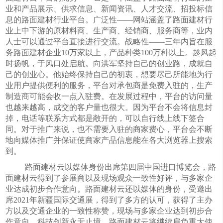
业和产品展示、供求信息、新闻资讯、人才交流、招投标信
息的路面建材行业平台。广泛性——网站涵盖了路面建材行
业上中下游的原材料商、生产商、经销商、服务商等，业内
人士可以通过平台直接进行交流。战略性——三年内旨在服
务路面建材企业
10
万家以上，产品种类
100
万种以上。趁风起
时扬帆，于风口处启航。向洪军坚持自己的创业路，成就自
己的创业心。他始终保持自己的初衷，想要尽己所能地为行
业用户提供便利的服务，平台对承包商是免费入驻的，生产
制造商可能会收一点入驻费。在发展过程中，平台的访问量
也越来越高，成交的客户量也很大。因为平台不会将信息封
掉，电话等联系方式都是敞开的，可以自行线上线下签合
同。对于推广来说，也不需要入驻的商家费心，平台会不断
地向媒体推广并保证使商家产品信息能在各大浏览器上搜索
到。
路面建材云以媒体身份出席第四届中国进口博览会，路
面建材云得到了参展商以及现场观众一致性好评，与多家企
业达成初步合作意向。路面建材云还以媒体的身份，受邀出
席
2021
年新疆国际交通展，得到了多方的认可，获得了主办
方以及交通企业的一致性称赞，现场与多家企业达到初步合
作意向。科技创新永无止境，路面建材云将继续肩负重大使