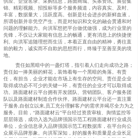
供应、企业名录、采购信息，路面商城、头条资讯、展会集
锦、精彩视频、招投标等多个服务频道，内容真实、及时、
丰富，数据量大，活跃度高。创新是社会进步的新鲜血液，
所谓创新并非凭空产生，而是对知识和文化的融会贯通和对
问题的理解能力。向洪军想把平台做优做强，成为行业里的
先锋，不仅让大家能有信息上的畅通，更有消息上的快捷便
利。向洪军追随理想而生活，本着正直自由的精神，勇往直
前的毅力，诚实而不自欺的思想而行，终臻于至善至美的境
地。
责任如黑暗中的一盏灯塔，指引着人们走向成功之路；
责任如一捧美丽的鲜花，装饰着每一个黑暗的角落。有责
任，有担当，企业才能在市场上有生存的空间。责任是企业
取得成功必不可少的关键一环，有责任的企业才可以取得成
功。路面建材云平台拥有开发团队、营销团队、客户服务团
队以及路面建材制造合作伙伴。路面建材云平台还一直注重
于服务
,
自创立以来
,
员工充分理解客户的需求并竭尽全力为之
服务。目前，“路面建材云”平台经过资质审核、舆情监控等
层层筛选，成功入选为品牌强国示范工程路面建材行业成员
单位，企业信息录入品牌强国示范工程数据库，在平台向公
众展示品牌形象。向洪军深知，好的服务和质量是企业长足