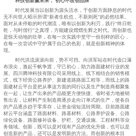
科技创新赢未来，
初心不改创品牌
时代发展当以创新为源头活水，于创新方面静息的时代
无不向世人昭示所谓“新者生机也，不新则死”的必然结果。
面对从未停歇的时代潮流，唯有以创新为利刃，践行“终日乾
乾，与时偕行”之真理，方能建设熠熠生辉之时代。而创新也
是惊天动地的壮举，在每一次实践中坚守一份别样的匠心，
在每一次尝试中守护属于自己的色彩，就是创新精神的体
现。
时代洪流滚滚向前，势不可挡。向洪军站在时代壶口瀑
布浪尖，激起千帆争渡，守己初心，助力路面建材行业的发
展。四川腾珅科技有限公司采用线上、线下相结合的销售模
式，线下经营公路养护、新建道路路面工程等，而线上的路
面建材云平台是把从事这方面的同行以及生产制造商都聚集
在一起，让生产出来的产品能更方便快捷、省时省力地被销
售出去，让材料产生制造商逐步走向订单式的生产，使各自
的产品逐步趋于零库存，让资金缩短流转周期。目前路面建
材云平台涵盖了路面材料、路基材料、公路养护设备、公路
绿化设备、路面修补设备、护栏、交通设施、工程材料等业
务领域。创新，既可以是对现有产品的优化升级，也可以是
创造新的产品，还可以是发明新的方法。而创新的根本目