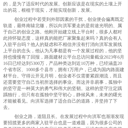
的，是为了适应时代的发展。创新应该是在现实的土壤上开
出的花，根植于现实，才能实现创新，发展。
创业过程中若受到外部因素的干扰，创业便会偏离既定
轨道，最终南辕北辙，所以向洪军要走的是前途光明的、属
于自己的创业之路。他刚开始建立线上平台时，很多人都对
此持怀疑态度，这样真的能把厂家聚集起来吗？真的会有人
入驻平台吗？他人的疑虑和不相信并没有打消向洪军发展线
上平台的念头，他认为凡事都是有一个发展过程的，他的坚
持也慢慢有了回报，路面建材云平台总访问量截业
2023
年
6
月
16
日
已经达到
5300
万，产品种类达到近
10
万种，已经涵盖
20
个省市区、
1000
多个县市，拥有
1
万用户，已成为国内路面建
材平台。守得云开见月明，创业者不仅需要紧跟潮流，而且
还需要坚守自己当初所选择的事业。而这并非易事，孤独中
的坚守是一种莫大的勇气和伟大的坚韧。这样的坚守注定踽
踽独行，但只有在孤独中坚守初心，静候风来，未来的曙光
才能被看见。向洪军选择了适合自己的道路，并坚持了下
去。
创业之路，道阻且长。在发展过程中向洪军也渐渐发现
要招揽更多的商家入驻平台也是一道难题，因为很多公司的