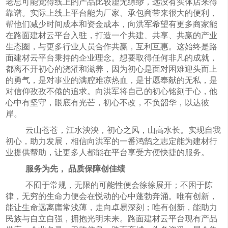
老总可能觉得线上的产品比较虚无缥缈，远没有实体店来得
靠谱。实际上线上平台能为厂家、承包商带来很大的便利，
帮他们减少时间成本和资金成本，向洪军希望有更多商家能
在路面建材云平台入驻，打造一个共建、共享、共赢的产业
生态圈，与更多行业人员合作共赢，互利互惠。这始终是路
面建材云平台秉持的企业理念。想要取得任何非凡的成就，
都离不开初心的浇灌和滋养，因为初心是面对困难迎头而上
的勇气，是对事业的满腔难凉热血，是甘愿奉献的无私，是
对信仰孜孜不倦的追求。向洪军将自己的初心铭刻于心，他
心中有坚守，眼底有光芒，初心不改，不负韶华，以达彼
岸。
云山苍苍，江水泱泱，初心之风，山高水长。实现自我
初心，助力发展，相信向洪军的一番鸿鹄之志定能为建材行
业提供帮助，让更多人都能在平台享受方便快捷的服务。
服务为先，
品质保障创佳绩
不囿于常规，无限的可能性便会徐徐展开；不困于陈
律，无穷的生命力便会在悦动的心中蓬勃奔涌。唯有创新，
能让生命远离庸常浅薄，走向卓易深刻；唯有创新，能助力
民族与自立自强，拥抱光明未来。路面建材云平台现有产品