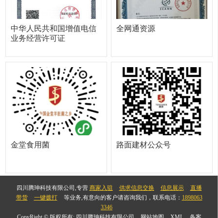
中华人民共和国增值电信
全网通资源
业务经营许可证
金堂食用菌
路面建材公众号
四川腾珅科技有限公司,专营
商家入驻
供求信息交换
信息展示
直播
带货
一键拨打
等业务,有意向的客户请咨询我们，联系电话：
1898063
3346
CopyRight © 版权所有:
四川腾珅科技有限公司
网站地图
XML
备案