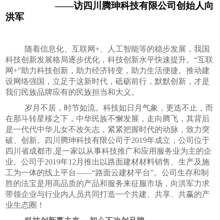
——访四川腾珅科技有限公司创始人向
洪军
随着信息化、互联网
+
、人工智能等的稳步发展，我国
科技创新发展格局逐步优化，科技创新水平快速提升。“互联
网
+
”助力科技创新，助力经济转变，助力生活便捷。推动建
设网络强国，立足于这新时代，砥砺前行，默默创新，才是
我们民族品牌应有的民族担当和大义。
岁月不居，时节如流。科技如日月气象，更迭不止，而
在那斗转星移之下，中华民族不懈发展，走向腾飞，其背后
是一代代中华儿女不改矢志，紧紧把握时代的动脉，致力突
破、创新。四川腾珅科技有限公司于
2019
年成立，公司位于
四川省成都市
,
是一家以从事科技推广和应用服务业为主的企
业。公司于
2019
年
12
月推出以路面建材材料销售、生产及施
工为一体的线上平台——“路面云建材平台”。公司生存和制
胜的法宝是用高品质的产品和服务来征服市场，向洪军力求
带领企业与行业内人员共同打造一个共建、共享、共赢的产
业生态圈！