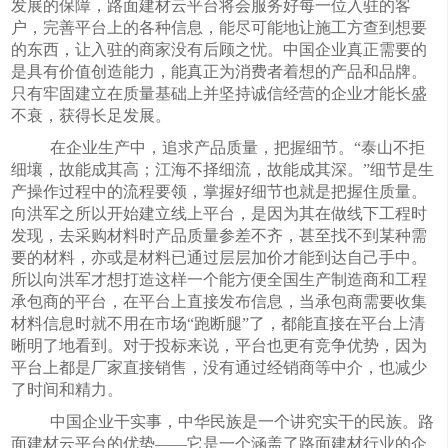
发展的保障，路面建材云平台将会服务好每一位入驻的客
户，完善平台上的各种信息，能尽可能地让施工方查到想要
的东西，让入驻的商家没有后顾之忧。中国企业真正需要的
是具有价值创造能力，能真正为消费者着想的产品和品牌。
只有牢固建立在质量基础上并坚持诚信经营的企业才能长盛
不衰，获得长足发展。
在企业生产中，追求产品质量，把握细节。“泰山不拒
细壤，故能成其高；江海不择细流，故能成其深。”细节是生
产操作过程中的流程要领，掌握好细节也就是把握住质量。
向洪军之所以开始建立线上平台，是因为其在做线下工程时
发现，去采购材料时产品质量参差不齐，甚至找不到某种需
要的材料，亦或是材料已通过层层加价才能到达自己手中。
所以向洪军才想打造这样一个能方便全国生产制造商和工程
承包商的平台，在平台上直接发布信息，当承包商需要收集
材料信息时就不用在市场“跑断腿”了，都能直接在平台上清
晰明了地看到。对于投标来说，平台也更有竞争优势，因为
平台上都是厂家直接销售，没有通过经销商等中介，也减少
了时间和精力。
中国企业干实事，中华民族是一个讲究实干的民族。路
面建材云平台的优势——它是一个涵盖了路面建材行业的企