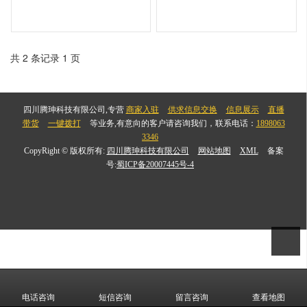
共 2 条记录 1 页
四川腾珅科技有限公司,专营
商家入驻
供求信息交换
信息展示
直播
带货
一键拨打
等业务,有意向的客户请咨询我们，联系电话：
1898063
3346
CopyRight © 版权所有:
四川腾珅科技有限公司
网站地图
XML
备案
号:
蜀ICP备20007445号-4
电话咨询
短信咨询
留言咨询
查看地图